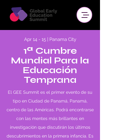
Apr 14 - 15 | Panama City
1ª Cumbre
Mundial Para la
Educación
Temprana
El GEE Summit es el primer evento de su
tipo en Ciudad de Panamá, Panamá,
centro de las Américas. Podrá encontrarse
con las mentes más brillantes en
investigación que discutirán los últimos
descubrimientos en la primera infancia. Es