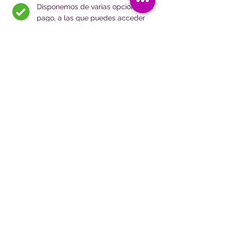
Disponemos de varias opciones de
pago, a las que puedes acceder
desde nuestra web a través del
enlace de compra: tarifa bac 0%
tarjeta, visa, mastercard o ach
Entradas
$200
Obtener boleto
Grupo de diez (10) o más 5% de descuento
adicional
Let's Chat!